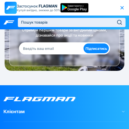
Застосунок
FLAGMAN
Завантажити з
Google Play
Купуй вигідно, знижки до 50%
Будь в курсі!
Отримуй першим товари за вигідними цінами,
дізнавайся про акції та новинки
Підписатись
Клієнтам