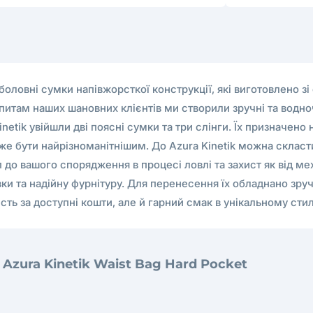
боловні сумки напівжорсткої конструкції, які виготовлено зі
итам наших шановних клієнтів ми створили зручні та водноч
etik увійшли дві поясні сумки та три слінги. Їх призначено
 бути найрізноманітнішим. До Azura Kinetik можна скласти
до вашого спорядження в процесі ловлі та захист як від мех
кавки та надійну фурнітуру. Для перенесення їх обладнано з
ість за доступні кошти, але й гарний смак в унікальному стил
Azura Kinetik Waist Bag Hard Pocket