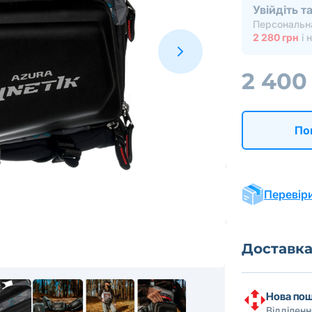
Увійдіть 
Персональна
2 280 грн
і 
2 400
По
Перевіри
Доставк
Нова по
Відділен