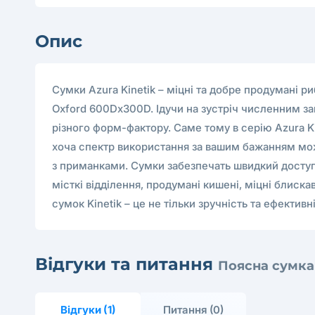
Опис
Сумки Azura Kinetik – міцні та добре продумані ри
Oxford 600Dх300D. Ідучи на зустріч численним зап
різного форм-фактору. Саме тому в серію Azura Kin
хоча спектр використання за вашим бажанням може
з приманками. Сумки забезпечать швидкий доступ 
місткі відділення, продумані кишені, міцні блис
сумок Kinetik – це не тільки зручність та ефективн
Відгуки та питання
Поясна сумка 
Відгуки (1)
Питання (0)