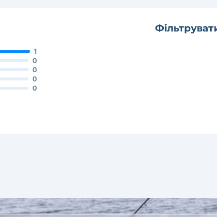
Фільтруват
1
0
0
0
0