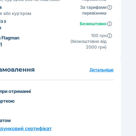
а
За тарифами
перевізника
ня або кур’єром
з з
Безкоштовно
в
100 грн
 Flagman
(безкоштовно від
)
2000 грн)
замовлення
Детальніше
 при отриманні
арткою
катом
рунковий сертифікат