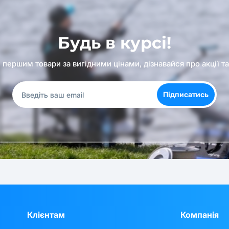
Будь в курсі!
першим товари за вигідними цінами, дізнавайся про акції т
Підписатись
Клієнтам
Компанія