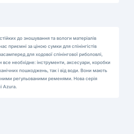
 стійких до зношування та вологи матеріалів
ас приємні за ціною сумки для спінінгістів
 насамперед для ходової спінінгової риболовлі,
 все необхідне: інструменти, аксесуари, коробки
анічних пошкоджень, так і від води. Вони мають
ручними регульованими ременями. Нова серія
і Azura.