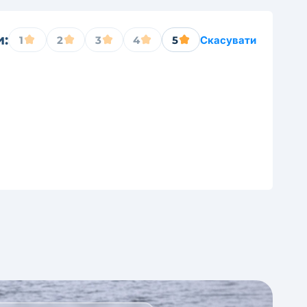
и:
1
2
3
4
5
Скасувати