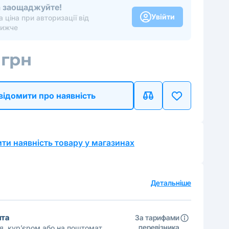
та заощаджуйте!
Увійти
 ціна при авторизації від
нижче
 грн
відомити про наявність
ти наявність товару у магазинах
а
Детальніше
шта
За тарифами
перевізника
ня, кур’єром або на поштомат