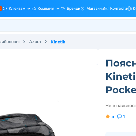
ж
Клієнтам
Компанія
Бренди
Магазини
Контакти
0
риболовні
Azura
Kinetik
Поясн
Kinet
Pocke
Не в наявност
5
1