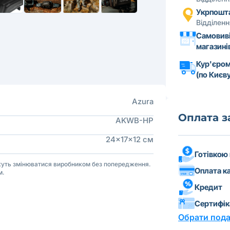
Укрпошт
Відділен
Самовиві
магазині
Кур'єром
(по Києву
Azura
Оплата 
AKWB-HP
24x17x12 см
Готівкою
ожуть змінюватися виробником без попередження.
Оплата к
м.
Кредит
Сертифі
Обрати пода