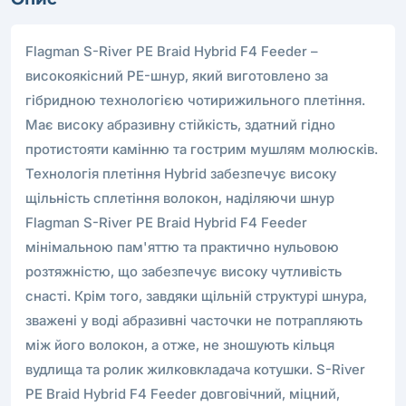
Flagman S-River PE Braid Hybrid F4 Feeder –
високоякісний PE-шнур, який виготовлено за
гібридною технологією чотирижильного плетіння.
Має високу абразивну стійкість, здатний гідно
протистояти камінню та гострим мушлям молюсків.
Технологія плетіння Hybrid забезпечує високу
щільність сплетіння волокон, наділяючи шнур
Flagman S-River PE Braid Hybrid F4 Feeder
мінімальною пам'яттю та практично нульовою
розтяжністю, що забезпечує високу чутливість
снасті. Крім того, завдяки щільній структурі шнура,
зважені у воді абразивні часточки не потрапляють
між його волокон, а отже, не зношують кільця
вудлища та ролик жилковкладача котушки. S-River
PE Braid Hybrid F4 Feeder довговічний, міцний,