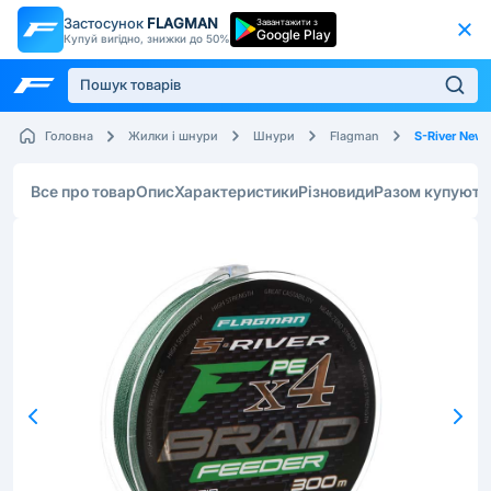
Застосунок
FLAGMAN
Завантажити з
Google Play
Купуй вигідно, знижки до 50%
S-River New
Головна
Жилки і шнури
Шнури
Flagman
Все про товар
Опис
Характеристики
Різновиди
Разом купують