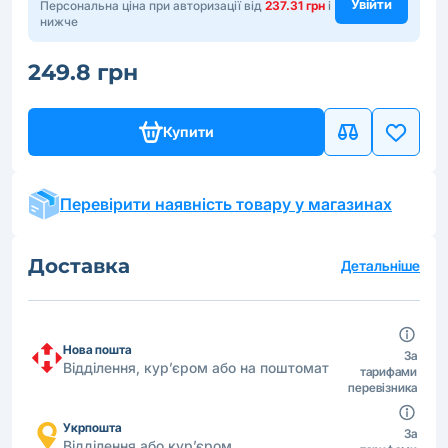
Увійти
Персональна ціна при авторизації від
237.31 грн
і
нижче
249.8 грн
Купити
Перевірити наявність товару у магазинах
Доставка
Детальніше
Нова пошта
За
Відділення, кур’єром або на поштомат
тарифами
перевізника
Укрпошта
За
Відділення або кур’єром