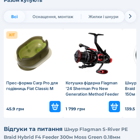
Разом купують
Всі
Оснащення, монтаж
Жилки і шнури
Пр
ХІТ
Прес-форма Carp Pro для
Котушка фідерна Flagman
Шнур F
годівниць Flat Classic M
'24 Sherman Pro New
Braid H
Generation Method Feeder
150м M
4500 FS
45.9 грн
1 799 грн
139.5 г
Відгуки та питання
Шнур Flagman S-River PE
Braid Hybrid F4 Feeder 300м Moss Green 0.18мм