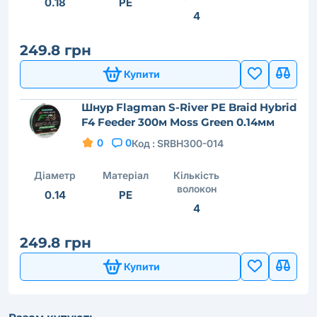
0.18
PE
4
249.8 грн
Купити
Шнур Flagman S-River PE Braid Hybrid
F4 Feeder 300м Moss Green 0.14мм
0
0
Код :
SRBH300-014
Діаметр
Матеріал
Кількість
волокон
0.14
PE
4
249.8 грн
Купити