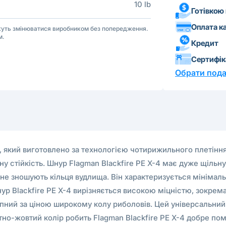
10 lb
Готівкою
Оплата к
ожуть змінюватися виробником без попередження.
м.
Кредит
Сертифі
Обрати пода
р, який виготовлено за технологією чотирижильного плетінн
ну стійкість. Шнур Flagman Blackfire PE X-4 має дуже щільну
 не зношують кільця вудлища. Він характеризується мінімал
р Blackfire PE X-4 вирізняється високою міцністю, зокрема
ний за ціною широкому колу риболовів. Цей універсальний ш
но-жовтий колір робить Flagman Blackfire PE X-4 добре пом