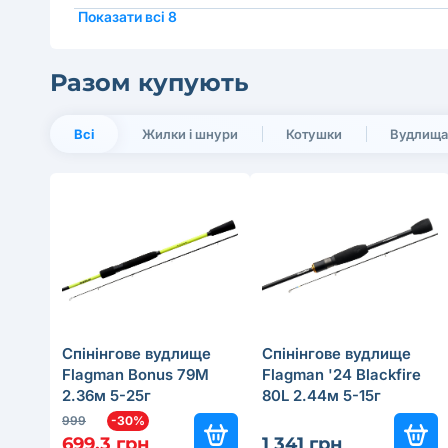
Показати всі 8
Разом купують
Всі
Жилки і шнури
Котушки
Вудлища
Cпінінговe вудлище
Спінінгове вудлище
Flagman Bonus 79M
Flagman '24 Blackfire
2.36м 5-25г
80L 2.44м 5-15г
999
-30%
699.3 грн
1 341 грн