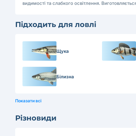
видимості та слабкого освітлення. Виготовляється
Підходить для ловлі
Щука
Білизна
Показати всі
Різновиди