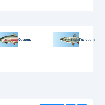
Форель
Головень