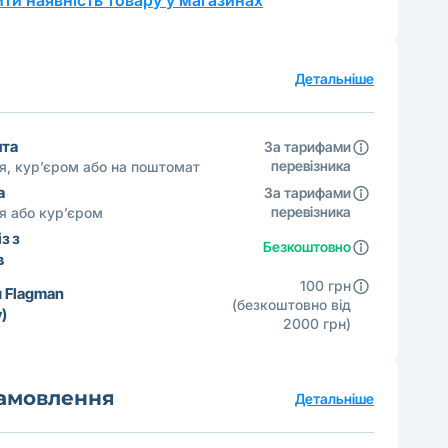
ти наявність товару у магазинах
а
Детальніше
шта
За тарифами
перевізника
ня, кур’єром або на поштомат
а
За тарифами
перевізника
ня або кур’єром
з з
Безкоштовно
в
100 грн
 Flagman
(безкоштовно від
)
2000 грн)
замовлення
Детальніше