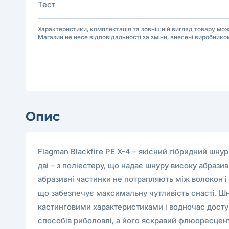
Тест
Характеристики, комплектація та зовнішній вигляд товару м
Магазин не несе відповідальності за зміни, внесені виробнико
Опис
Flagman Blackfire PE X-4 – якісний гібридний шну
дві – з поліестеру, що надає шнуру високу абразив
абразивні частинки не потрапляють між волокон і
що забезпечує максимальну чутливість снасті. Шну
кастинговими характеристиками і водночас доступ
способів риболовлі, а його яскравий флюоресцент