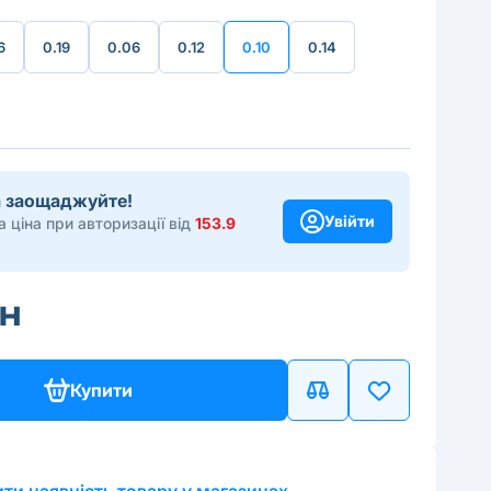
6
0.19
0.06
0.12
0.10
0.14
та заощаджуйте!
Увійти
 ціна при авторизації від
153.9
рн
Купити