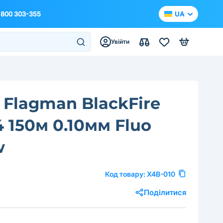
 800 303-355
UA
Увійти
Flagman BlackFire
4 150м 0.10мм Fluo
w
Код товару:
X4B-010
Поділитися