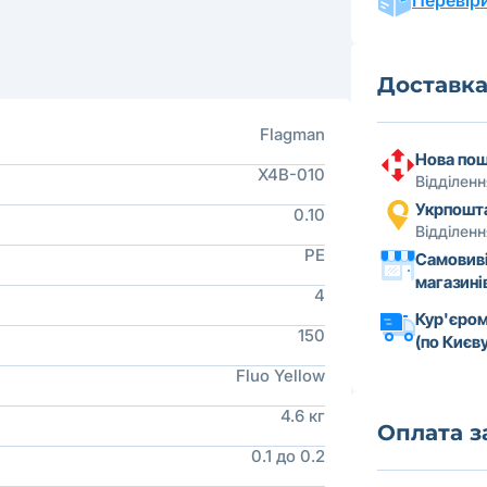
Перевіри
Доставк
Flagman
Нова по
X4B-010
Відділен
Укрпошт
0.10
Відділен
PE
Самовиві
магазині
4
Кур'єром
150
(по Києву
Fluo Yellow
4.6 кг
Оплата 
0.1 до 0.2