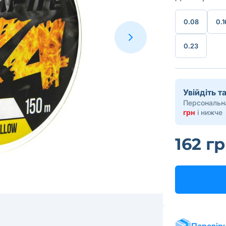
0.08
0.1
0.23
Увійдіть 
Персональна
грн
і нижче
162 г