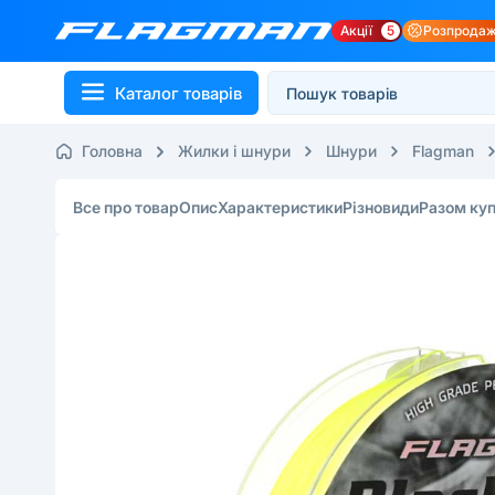
Акції
5
Розпрода
Каталог товарів
Головна
Жилки і шнури
Шнури
Flagman
Все про товар
Опис
Характеристики
Різновиди
Разом ку