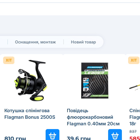
Оснащення, монтаж
Новий товар
ХІТ
ХІТ
Котушка спінінгова
Повідець
Cпін
Flagman Bonus 2500S
флюорокарбоновий
Flag
Flagman 0.40мм 20см
18г
8.5кг
837
810 грн
39.6 грн
585