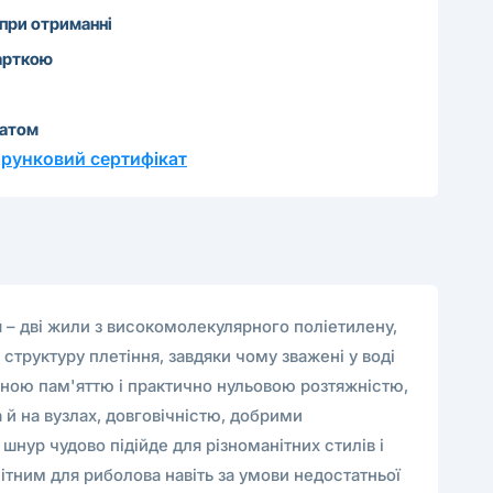
 при отриманні
арткою
катом
рунковий сертифікат
я – дві жили з високомолекулярного поліетилену,
 структуру плетіння, завдяки чому зважені у воді
ьною пам'яттю і практично нульовою розтяжністю,
 й на вузлах, довговічністю, добрими
нур чудово підійде для різноманітних стилів і
ітним для риболова навіть за умови недостатньої