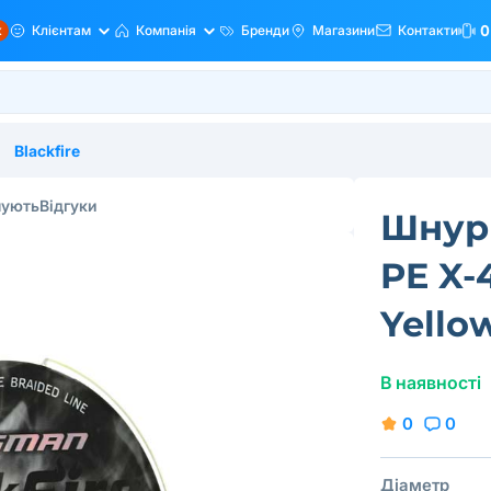
ж
Клієнтам
Компанія
Бренди
Магазини
Контакти
0
Blackfire
пують
Відгуки
Шнур 
PE X-
Yello
В наявності
0
0
Діаметр