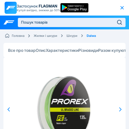
Застосунок
FLAGMAN
Завантажити з
Google Play
Купуй вигідно, знижки до 50%
Daiwa
Головна
Жилки і шнури
Шнури
Все про товар
Опис
Характеристики
Різновиди
Разом купують