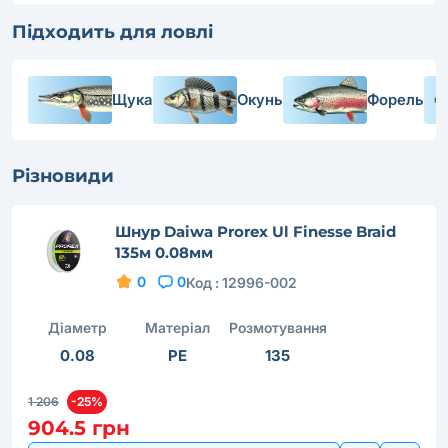
Підходить для ловлі
Щука
Окунь
Форель
Різновиди
Шнур Daiwa Prorex Ul Finesse Braid
135м 0.08мм
0
0
Код :
12996-002
Діаметр
Матеріал
Розмотування
0.08
PE
135
1 206
-25%
904.5 грн