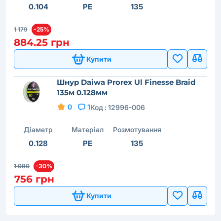
0.104
PE
135
1 179
-25%
884.25 грн
Купити
Шнур Daiwa Prorex Ul Finesse Braid
135м 0.128мм
0
1
Код :
12996-006
Діаметр
Матеріал
Розмотування
0.128
PE
135
1 080
-30%
756 грн
Купити