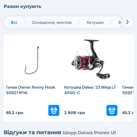
Разом купують
Всі
Оснащення, монтаж
Котушки
Вудлища
Гачки Owner Penny Hook
Котушка Daiwa '23 Ninja LT
Гачки 
50921 №14
4000-C
50921 
65.3 грн
2 808 грн
65.3 г
Відгуки та питання
Шнур Daiwa Prorex Ul