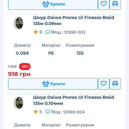
Купити
Шнур Daiwa Prorex Ul Finesse Braid
135м 0.09мм
0
0
Код :
12996-003
Діаметр
Матеріал
Розмотування
0.094
PE
135
1 224
-25%
918 грн
Купити
Шнур Daiwa Prorex Ul Finesse Braid
135м 0.104мм
5
1
Код :
12996-004
Діаметр
Матеріал
Розмотування