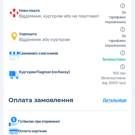
Нова пошта
За
Відділення, кур’єром або на поштомат
тарифами
перевізника
Укрпошта
За
Відділення або кур’єром
тарифами
перевізника
Самовивіз з магазинів
Безкоштовно
Кур'єром Flagman (по Києву)
100 грн
(безкоштовно
від 2000 грн)
Оплата замовлення
Детальніше
Готівкою при отриманні
Оплата карткою