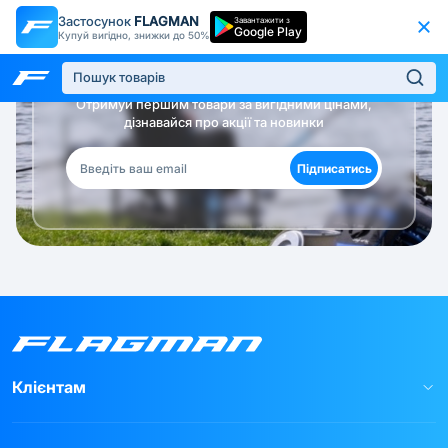
Застосунок
FLAGMAN
Завантажити з
Google Play
Купуй вигідно, знижки до 50%
Будь в курсі!
Отримуй першим товари за вигідними цінами,
дізнавайся про акції та новинки
Підписатись
Клієнтам