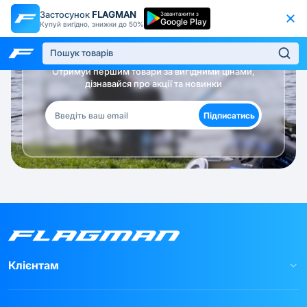
Застосунок
FLAGMAN
Завантажити з
Google Play
Купуй вигідно, знижки до 50%
Будь в курсі!
Отримуй першим товари за вигідними цінами,
дізнавайся про акції та новинки
Підписатись
Клієнтам