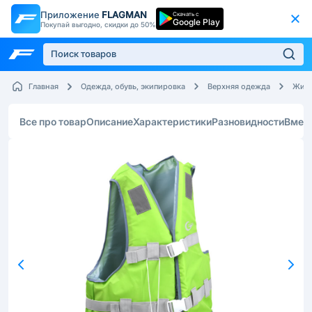
Приложение
FLAGMAN
Скачать с
Google Play
Покупай выгодно, скидки до 50%
Главная
Одежда, обувь, экипировка
Верхняя одежда
Жиле
Все про товар
Описание
Характеристики
Разновидности
Вмес