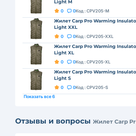
Light M
0
0
Код :
CPV205-M
Жилет Carp Pro Warming Insulato
Light XXL
0
0
Код :
CPV205-XXL
Жилет Carp Pro Warming Insulato
Light XL
0
0
Код :
CPV205-XL
Жилет Carp Pro Warming Insulato
Light S
0
0
Код :
CPV205-S
Показать все 6
Отзывы и вопросы
Жилет Carp Pr