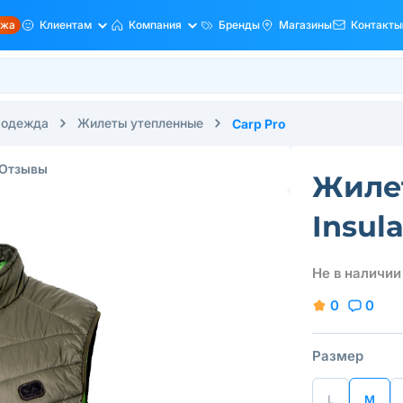
ажа
Клиентам
Компания
Бренды
Магазины
Контакты
 одежда
Жилеты утепленные
Carp Pro
Отзывы
Жилет
Insula
Не в наличии
0
0
Размер
L
M