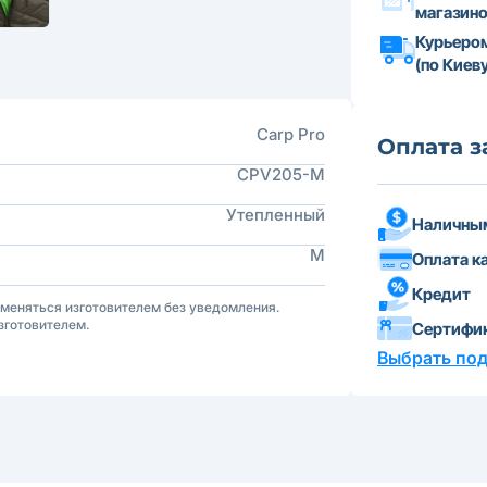
магазин
Курьеро
(по Киеву
Carp Pro
Оплата з
CPV205-M
Утепленный
Наличным
M
Оплата к
Кредит
зменяться изготовителем без уведомления.
зготовителем.
Сертифи
Выбрать по