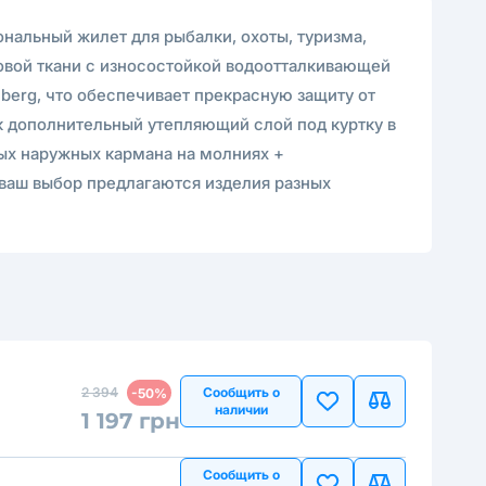
ональный жилет для рыбалки, охоты, туризма,
оновой ткани с износостойкой водоотталкивающей
berg, что обеспечивает прекрасную защиту от
ак дополнительный утепляющий слой под куртку в
ых наружных кармана на молниях +
а ваш выбор предлагаются изделия разных
2 394
Сообщить о
-50%
наличии
1 197 грн
Сообщить о