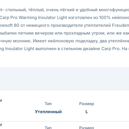
ht– стильный, тёплый, очень лёгкий и удобный многофункци
Carp Pro Warming Insulator Light изготовлен из 100% нейл
wsoft 80 от немецкого производителя утеплителей Freuden
я рыбалки летним вечером или прохладным утром, или же к
рочную молнию. Имеет нейлоновую подкладку, два утеплённ
 Insulator Light выполнен в стильном дизайне Carp Pro. Н
r
Тип
Размер
Утепленный
L
r
Тип
Размер