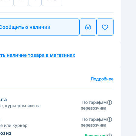
Сообщить о наличии
ть наличие товара в магазинах
а
Подробнее
чта
По тарифам
е, курьером или на
перевозчика
а
По тарифам
перевозчика
е или курьер
оз из
Бесплатно