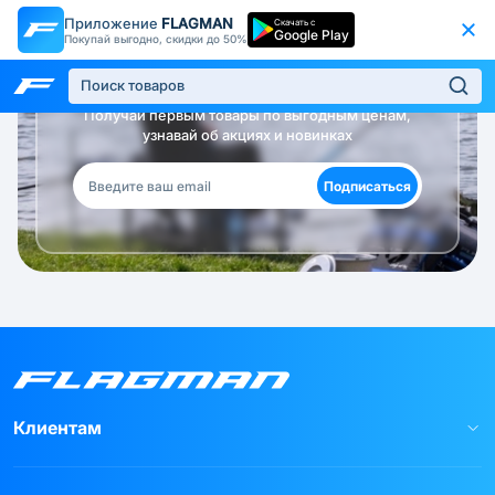
Приложение
FLAGMAN
Скачать с
Google Play
Покупай выгодно, скидки до 50%
Будь в курсе!
Получай первым товары по выгодным ценам,
узнавай об акциях и новинках
Подписаться
Клиентам