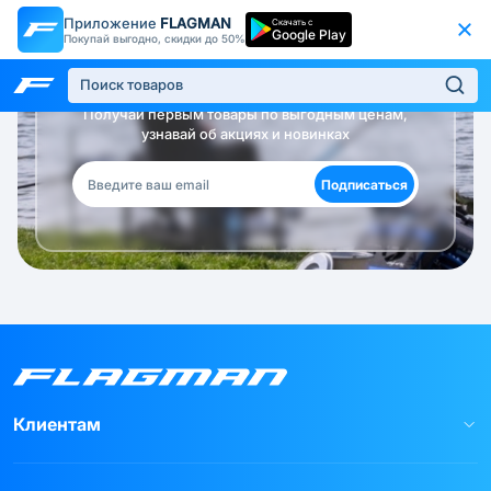
Приложение
FLAGMAN
Скачать с
Google Play
Покупай выгодно, скидки до 50%
Будь в курсе!
Получай первым товары по выгодным ценам,
узнавай об акциях и новинках
Подписаться
Клиентам