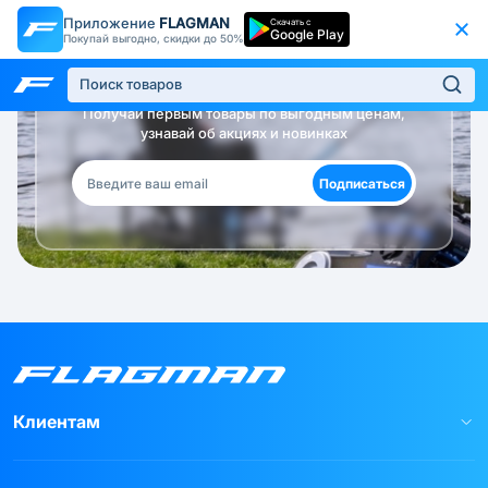
Приложение
FLAGMAN
Скачать с
Google Play
Покупай выгодно, скидки до 50%
Будь в курсе!
Получай первым товары по выгодным ценам,
узнавай об акциях и новинках
Подписаться
Клиентам