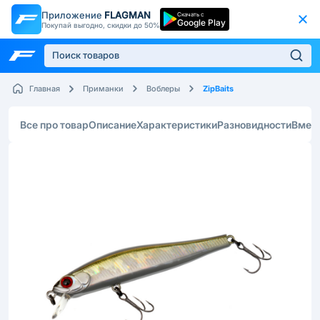
Приложение
FLAGMAN
Скачать с
Google Play
Покупай выгодно, скидки до 50%
ZipBaits
Главная
Приманки
Воблеры
Все про товар
Описание
Характеристики
Разновидности
Вмес