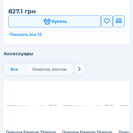
827.1 грн
Купить
Показать все 12
Аксессуары
Все
Оснастка, монтаж
Поводок Flagman Titanium
Поводок Flagman Titanium
Поводо