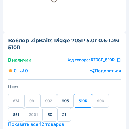
Воблер ZipBaits Rigge 70SP 5.0г 0.6-1.2м
510R
В наличии
Код товара:
R70SP_510R
0
0
Поделиться
Цвет
674
991
992
995
510R
996
851
2001
50
21
Показать все 12 товаров