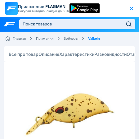
Приложение
FLAGMAN
Скачать с
Google Play
Покупай выгодно, скидки до 50%
Valkein
Главная
Приманки
Воблеры
Все про товар
Описание
Характеристики
Разновидности
Отзы