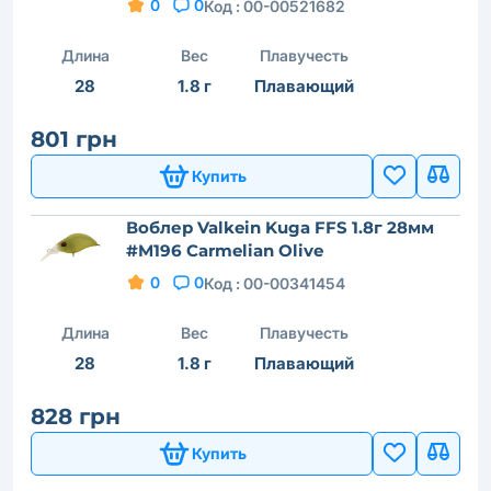
0
0
Код :
00-00521682
Длина
Вес
Плавучесть
28
1.8 г
Плавающий
801 грн
Купить
Воблер Valkein Kuga FFS 1.8г 28мм
#M196 Carmelian Olive
0
0
Код :
00-00341454
Длина
Вес
Плавучесть
28
1.8 г
Плавающий
828 грн
Купить