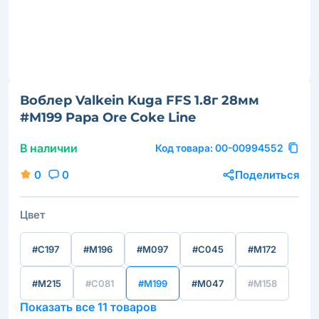
Воблер Valkein Kuga FFS 1.8г 28мм
#M199 Papa Ore Coke Line
В наличии
Код товара:
00-00994552
0
0
Поделиться
Цвет
#C197
#M196
#M097
#C045
#M172
#M215
#C081
#M199
#M047
#M158
Показать все 11 товаров