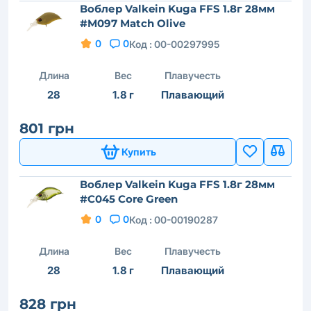
Воблер Valkein Kuga FFS 1.8г 28мм
#M097 Match Olive
0
0
Код :
00-00297995
Длина
Вес
Плавучесть
28
1.8 г
Плавающий
801 грн
Купить
Воблер Valkein Kuga FFS 1.8г 28мм
#C045 Core Green
0
0
Код :
00-00190287
Длина
Вес
Плавучесть
28
1.8 г
Плавающий
828 грн