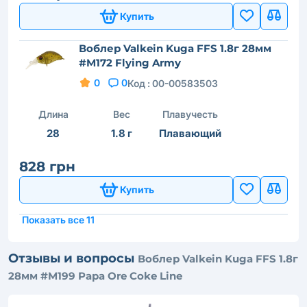
Купить
Воблер Valkein Kuga FFS 1.8г 28мм
#M172 Flying Army
0
0
Код :
00-00583503
Длина
Вес
Плавучесть
28
1.8 г
Плавающий
828 грн
Купить
Показать все 11
Отзывы и вопросы
Воблер Valkein Kuga FFS 1.8г
28мм #M199 Papa Ore Coke Line