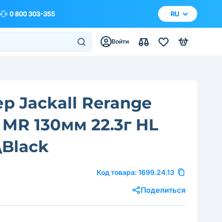
0 800 303-355
RU
Войти
р Jackall Rerange
 MR 130мм 22.3г HL
\Black
Код товара:
1699.24.13
Поделиться