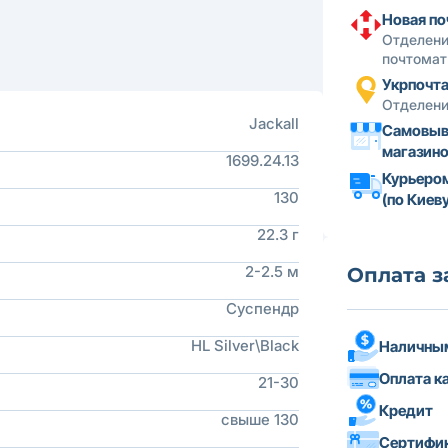
Новая по
Отделени
почтомат
Укрпочт
Отделени
Jackall
Самовыв
магазин
1699.24.13
Курьеро
130
(по Киеву
22.3 г
2-2.5 м
Оплата з
Суспендр
HL Silver\Black
Наличным
Оплата к
21-30
Кредит
свыше 130
Сертифи