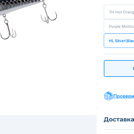
TH Hot Oran
Purple Mohic
HL Silver\Bla
Провери
Доставк