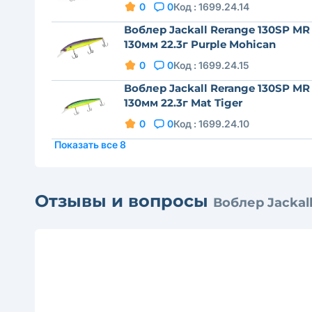
0
0
Код :
1699.24.14
Воблер Jackall Rerange 130SP MR
130мм 22.3г Purple Mohican
0
0
Код :
1699.24.15
Воблер Jackall Rerange 130SP MR
130мм 22.3г Mat Tiger
0
0
Код :
1699.24.10
Показать все 8
Отзывы и вопросы
Воблер Jackall