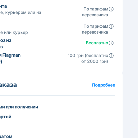
чта
По тарифам
е, курьером или на
перевозчика
а
По тарифам
перевозчика
е или курьер
оз из
Бесплатно
ов
м Flagman
100 грн (бесплатно
)
от 2000 грн)
аказа
Подробнее
и при получении
артой
катом