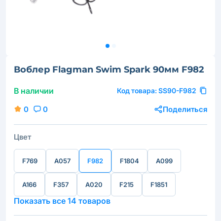
Воблер Flagman Swim Spark 90мм F982
В наличии
Код товара:
SS90-F982
0
0
Поделиться
Цвет
F769
A057
F982
F1804
A099
A166
F357
A020
F215
F1851
Показать все 14 товаров