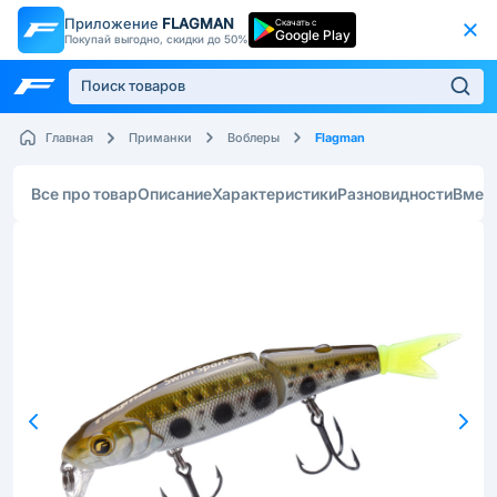
Приложение
FLAGMAN
Скачать с
Google Play
Покупай выгодно, скидки до 50%
Flagman
Главная
Приманки
Воблеры
Все про товар
Описание
Характеристики
Разновидности
Вмес