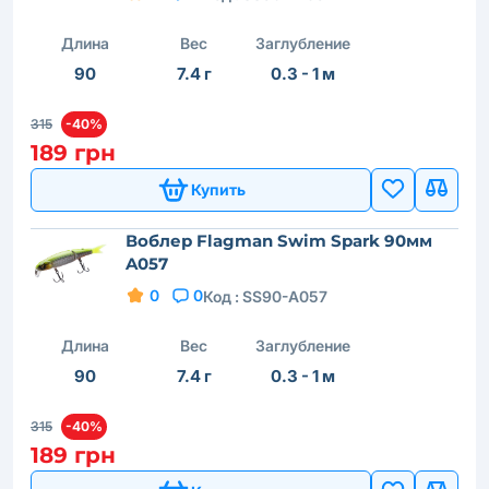
Длина
Вес
Заглубление
90
7.4 г
0.3 - 1 м
315
-40%
189 грн
Купить
Воблер Flagman Swim Spark 90мм
A057
0
0
Код :
SS90-A057
Длина
Вес
Заглубление
90
7.4 г
0.3 - 1 м
315
-40%
189 грн