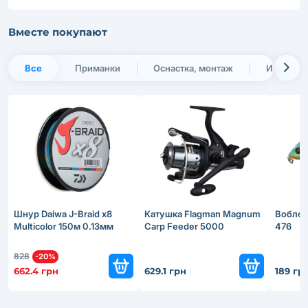
Вместе покупают
Все
Приманки
Оснастка, монтаж
Инвентар
Шнур Daiwa J-Braid x8
Катушка Flagman Magnum
Воблер 
Multicolor 150м 0.13мм
Carp Feeder 5000
476
828
-20%
662.4 грн
629.1 грн
189 гр