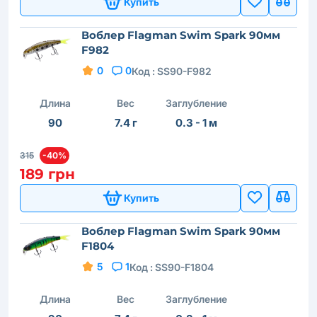
Купить
Воблер Flagman Swim Spark 90мм
F982
0
0
Код :
SS90-F982
Длина
Вес
Заглубление
90
7.4 г
0.3 - 1 м
315
-40%
189 грн
Купить
Воблер Flagman Swim Spark 90мм
F1804
5
1
Код :
SS90-F1804
Длина
Вес
Заглубление