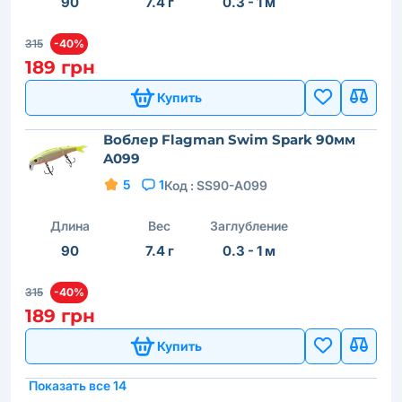
90
7.4 г
0.3 - 1 м
315
-40%
189 грн
Купить
Воблер Flagman Swim Spark 90мм
A099
5
1
Код :
SS90-A099
Длина
Вес
Заглубление
90
7.4 г
0.3 - 1 м
315
-40%
189 грн
Купить
Показать все 14