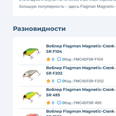
большую популярность – здесь Flagman Magneti
Разновидности
Воблер Flagman Magnetic-Crank 
SR F104
0
0
Код :
FMC45FSR-F104
Воблер Flagman Magnetic-Crank 
SR F202
0
0
Код :
FMC45FSR-F202
Воблер Flagman Magnetic-Crank 
SR 495
0
0
Код :
FMC45FSR-495
Воблер Flagman Magnetic-Crank 