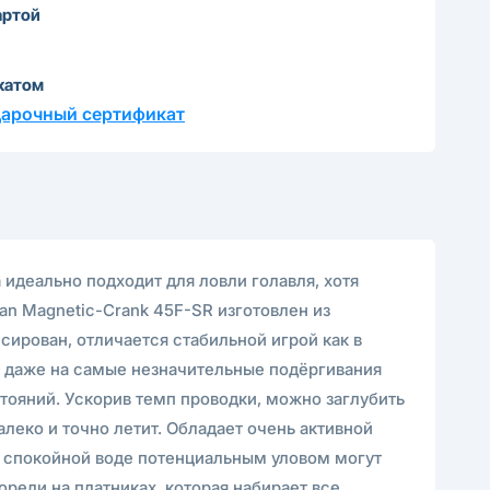
артой
катом
дарочный сертификат
 идеально подходит для ловли голавля, хотя
an Magnetic-Crank 45F-SR изготовлен из
ирован, отличается стабильной игрой как в
ся даже на самые незначительные подёргивания
ояний. Ускорив темп проводки, можно заглубить
алеко и точно летит. Обладает очень активной
В спокойной воде потенциальным уловом могут
форели на платниках, которая набирает все