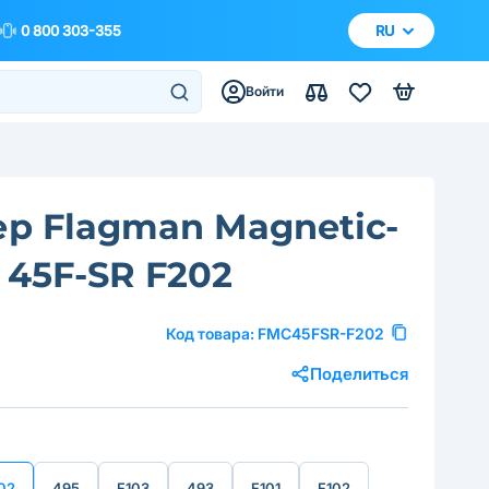
0 800 303-355
RU
Войти
р Flagman Magnetic-
 45F-SR F202
Код товара:
FMC45FSR-F202
Поделиться
02
495
F103
493
F101
F102