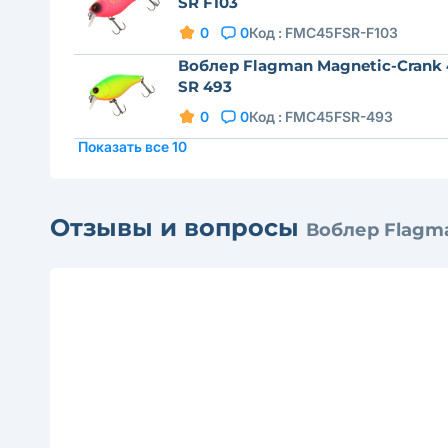
SR F103
0
0
Код :
FMC45FSR-F103
Воблер Flagman Magnetic-Crank 
SR 493
0
0
Код :
FMC45FSR-493
Показать все 10
Отзывы и вопросы
Воблер Flagma