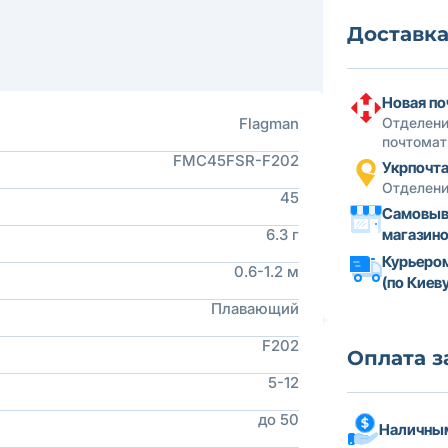
Доставк
Новая по
Flagman
Отделени
почтомат
FMC45FSR-F202
Укрпочт
Отделени
45
Самовыв
6.3 г
магазин
Курьеро
0.6-1.2 м
(по Киеву
Плавающий
F202
Оплата з
5-12
до 50
Наличным