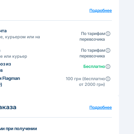
а
Подробнее
чта
По тарифам
е, курьером или на
перевозчика
а
По тарифам
перевозчика
е или курьер
оз из
Бесплатно
ов
м Flagman
100 грн (бесплатно
)
от 2000 грн)
аказа
Подробнее
и при получении