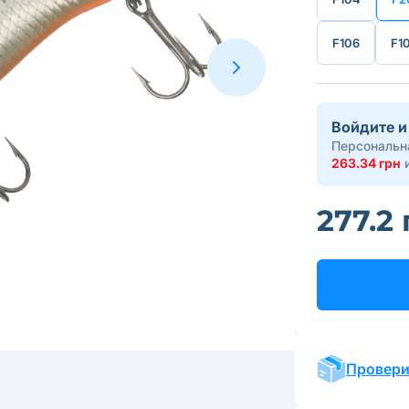
F106
F1
Войдите и
Персональна
263.34 грн
и
277.2
Провери