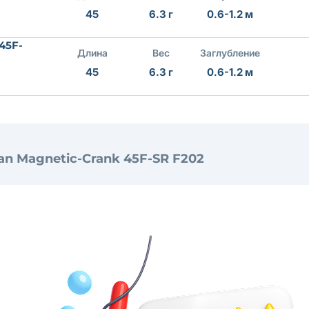
45
6.3 г
0.6-1.2 м
45F-
Длина
Вес
Заглубление
45
6.3 г
0.6-1.2 м
n Magnetic-Crank 45F-SR F202