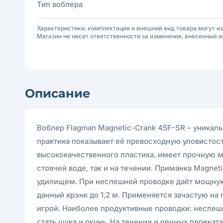
Тип воблера
Характеристики, комплектация и внешний вид товара могут и
Магазин не несет ответственности за изменения, внесенные и
Описание
Воблер Flagman Magnetic-Crank 45F-SR – уникальн
практика показывает её превосходную уловистос
высококачественного пластика, имеет прочную мн
стоячей воде, так и на течении. Приманка Magne
удилищем. При неспешной проводке даёт мощную 
данный крэнк до 1,2 м. Применяется зачастую на 
игрой. Наиболее продуктивные проводки: неспеш
стать щука и окунь. На течении и речных переката