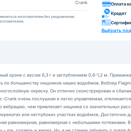
Crank
Оплата к
Кредит
зменяться изготовителем без уведомления.
зготовителем.
Сертифи
Выбрать по
ый крэнк с весом 6,3 г и заглублением 0,6-1,2 м. Приманка
ть по большинству хищников наших водоёмов. Воблер Flagm
огослойную окраску. Он отлично сконструирован и сбаланс
tic-Crank очень послушная и легко управляемая, откликает
вибрацию, чем привлекает хищника со значительных расст
перекатах или неглубоких участках водоёмов. Достаточно д
ная равномерная, равномерная с небольшими потяжками. 
х – язь, голавль и жерех. Ну, и не станем забывать о ловле 