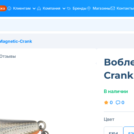
ажа
Клиентам
Компания
Бренды
Магазины
Контакты
Magnetic-Crank
Отзывы
Вобле
Crank
В наличии
0
0
Цвет
F104
F2