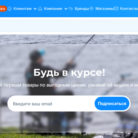
ажа
Клиентам
Компания
Бренды
Магазины
Контакты
Будь в курсе!
й первым товары по выгодным ценам, узнавай об акциях и н
Подписаться