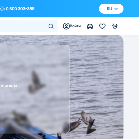
0 800 303-355
RU
Войти
овинках