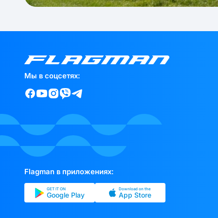
Мы в соцсетях:
Flagman в приложениях:
GET IT ON
Download on the
Google Play
App Store