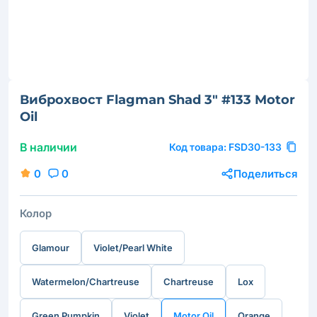
Виброхвост Flagman Shad 3" #133 Motor
Oil
В наличии
Код товара:
FSD30-133
0
0
Поделиться
Колор
Glamour
Violet/Pearl White
Watermelon/Chartreuse
Chartreuse
Lox
Green Pumpkin
Violet
Motor Oil
Orange