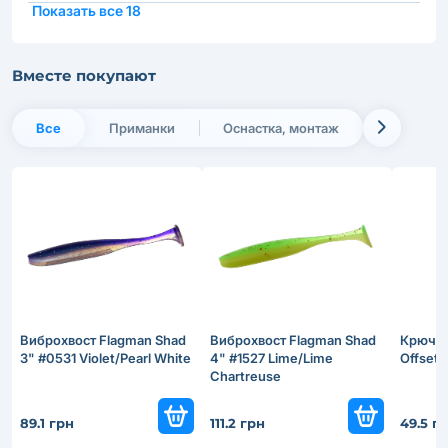
Показать все 18
Вместе покупают
Все
Приманки
Оснастка, монтаж
Виброхвост Flagman Shad
Виброхвост Flagman Shad
Крючок
3" #0531 Violet/Pearl White
4" #1527 Lime/Lime
Offset
Chartreuse
89.1 грн
111.2 грн
49.5 г