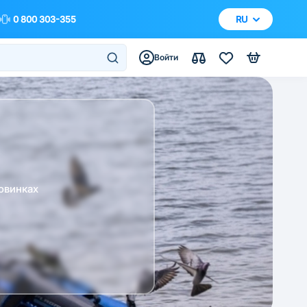
0 800 303-355
RU
Войти
овинках