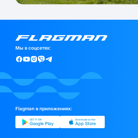
Мы в соцсетях:
Flagman в приложениях:
GET IT ON
Download on the
Google Play
App Store