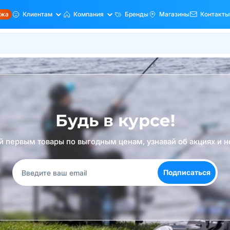
ажа
Клиентам
Компания
Бренды
Магазины
Контакты
Будь в курсе!
й первым товары по выгодным ценам, узнавай об акциях и н
Подписаться