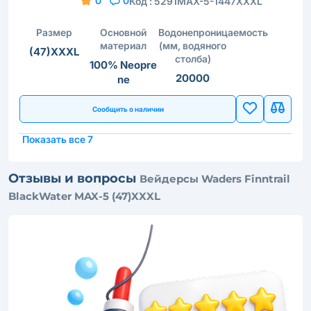
0
0
Код :
5291MAX-5-1447XXXL
Размер
Основной
Водонепроницаемость
материал
(мм, водяного
(47)XXXL
столба)
100% Neopre
20000
ne
Сообщить о наличии
Показать все 7
Отзывы и вопросы
Вейдерсы Waders Finntrail
BlackWater MAX-5 (47)XXXL