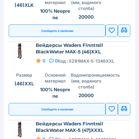
материал
(мм, водяного
(46)XLK
столба)
100% Neopre
20000
ne
Сообщить о наличии
Вейдерсы Waders Finntrail
BlackWater MAX-5 (46)XXL
0
0
Код :
5291MAX-5-1346XXL
Размер
Основной
Водонепроницаемость
материал
(мм, водяного
(46)XXL
столба)
100% Neopre
20000
ne
Сообщить о наличии
Вейдерсы Waders Finntrail
BlackWater MAX-5 (47)XXXL