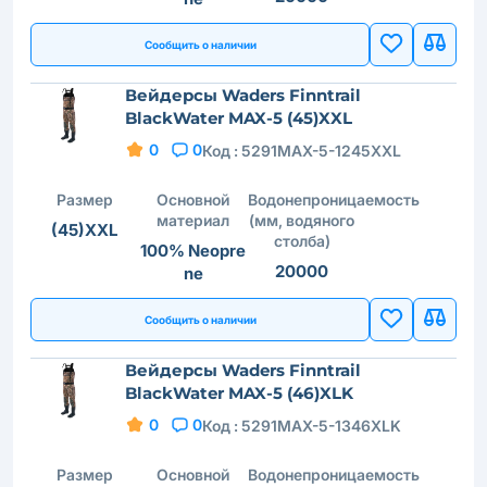
Сообщить о наличии
Вейдерсы Waders Finntrail
BlackWater MAX-5 (45)XXL
0
0
Код :
5291MAX-5-1245XXL
Размер
Основной
Водонепроницаемость
материал
(мм, водяного
(45)XXL
столба)
100% Neopre
20000
ne
Сообщить о наличии
Вейдерсы Waders Finntrail
BlackWater MAX-5 (46)XLK
0
0
Код :
5291MAX-5-1346XLK
Размер
Основной
Водонепроницаемость