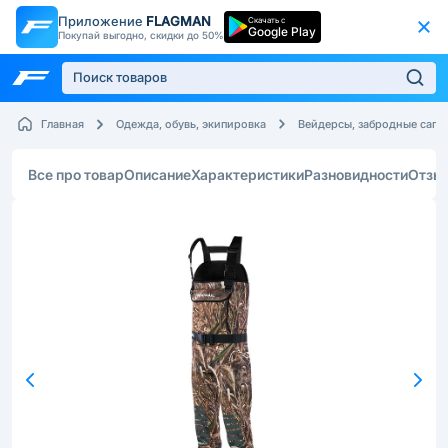
Приложение
FLAGMAN
Скачать с
Google Play
Покупай выгодно, скидки до 50%
Главная
Одежда, обувь, экипировка
Вейдерсы, забродные сапо
Все про товар
Описание
Характеристики
Разновидности
Отзы