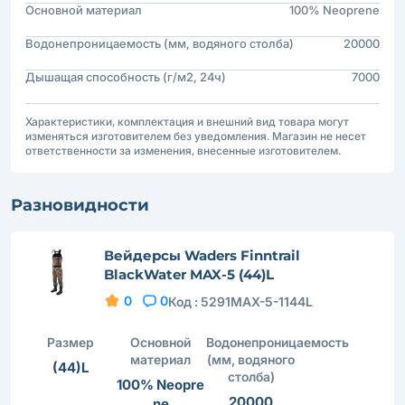
Основной материал
100% Neoprene
Водонепроницаемость (мм, водяного столба)
20000
Дышащая способность (г/м2, 24ч)
7000
Характеристики, комплектация и внешний вид товара могут
изменяться изготовителем без уведомления. Магазин не несет
ответственности за изменения, внесенные изготовителем.
Разновидности
Вейдерсы Waders Finntrail
BlackWater MAX-5 (44)L
0
0
Код :
5291MAX-5-1144L
Размер
Основной
Водонепроницаемость
материал
(мм, водяного
(44)L
столба)
100% Neopre
20000
ne