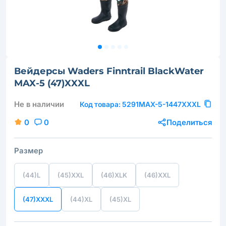
Вейдерсы Waders Finntrail BlackWater
MAX-5 (47)XXXL
Не в наличии
Код товара:
5291MAX-5-1447XXXL
0
0
Поделиться
Размер
(44)L
(45)XXL
(46)XLK
(46)XXL
(47)XXXL
(44)XL
(45)XL