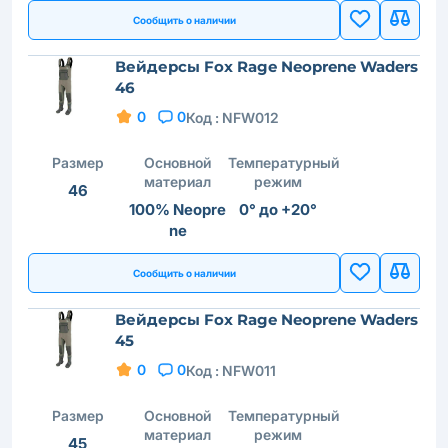
Сообщить о наличии
Вейдерсы Fox Rage Neoprene Waders
46
0
0
Код :
NFW012
Размер
Основной
Температурный
материал
режим
46
100% Neopre
0° до +20°
ne
Сообщить о наличии
Вейдерсы Fox Rage Neoprene Waders
45
0
0
Код :
NFW011
Размер
Основной
Температурный
материал
режим
45