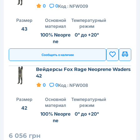
0
0
Код :
NFW009
Размер
Основной
Температурный
материал
режим
43
100% Neopre
0° до +20°
ne
Сообщить о наличии
Вейдерсы Fox Rage Neoprene Waders
42
0
0
Код :
NFW008
Размер
Основной
Температурный
материал
режим
42
100% Neopre
0° до +20°
ne
6 056 грн