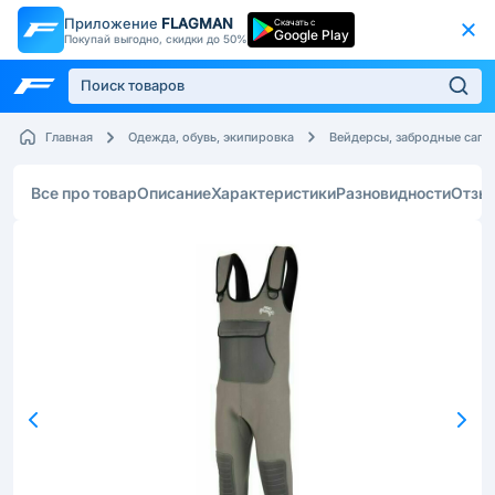
Приложение
FLAGMAN
Скачать с
Google Play
Покупай выгодно, скидки до 50%
Главная
Одежда, обувь, экипировка
Вейдерсы, забродные сапо
Все про товар
Описание
Характеристики
Разновидности
Отзы