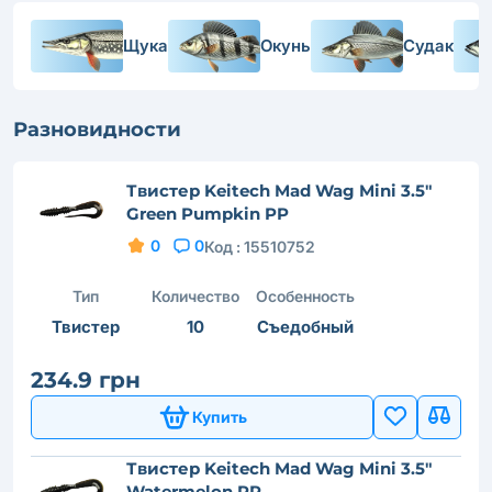
Щука
Окунь
Судак
Разновидности
Твистер Keitech Mad Wag Mini 3.5"
Green Pumpkin PP
0
0
Код :
15510752
Тип
Количество
Особенность
Твистер
10
Съедобный
234.9 грн
Купить
Твистер Keitech Mad Wag Mini 3.5"
Watermelon PP