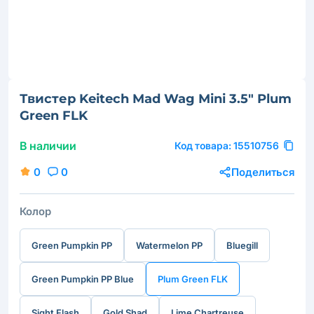
Твистер Keitech Mad Wag Mini 3.5" Plum
Green FLK
В наличии
Код товара:
15510756
0
0
Поделиться
Колор
Green Pumpkin PP
Watermelon PP
Bluegill
Green Pumpkin PP Blue
Plum Green FLK
Sight Flash
Gold Shad
Lime Chartreuse