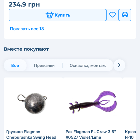
234.9 грн
Купить
Показать все 18
Вместе покупают
Все
Приманки
Оснастка, монтаж
Грузило Flagman
Рак Flagman FL Craw 3.5"
Крючки
Cheburashka Swing Head
#0527 Violet/Lime
№10