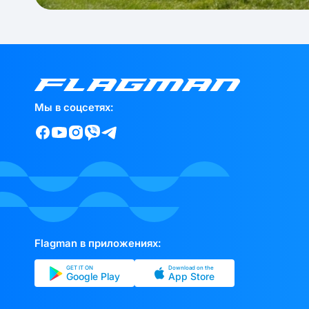
Мы в соцсетях:
Flagman в приложениях:
GET IT ON
Download on the
Google Play
App Store