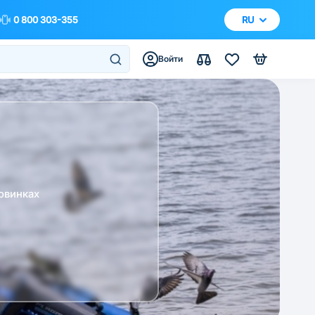
0 800 303-355
RU
Войти
овинках