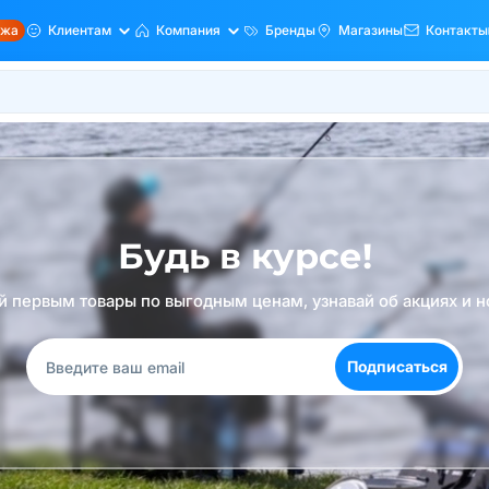
ажа
Клиентам
Компания
Бренды
Магазины
Контакты
Будь в курсе!
й первым товары по выгодным ценам, узнавай об акциях и н
Подписаться