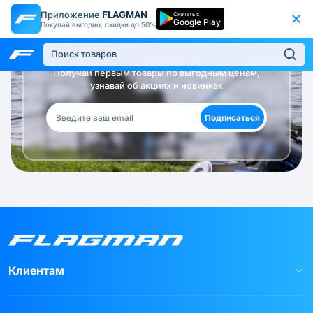
Приложение
FLAGMAN
Скачать с
Google Play
Покупай выгодно, скидки до 50%
Будь в курсе!
Получай первым товары по выгодным ценам,
узнавай об акциях и новинках
Подписаться
Клиентам