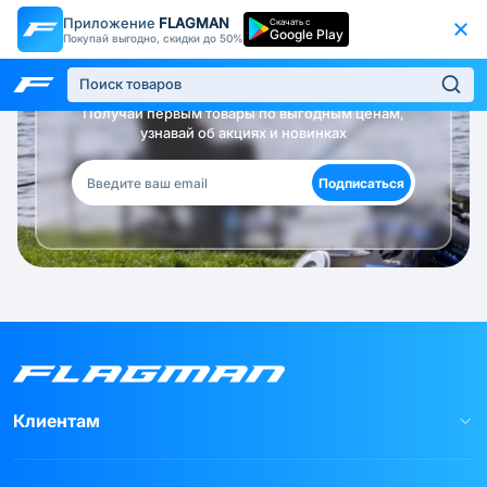
Приложение
FLAGMAN
Скачать с
Google Play
Покупай выгодно, скидки до 50%
Будь в курсе!
Получай первым товары по выгодным ценам,
узнавай об акциях и новинках
Подписаться
Клиентам