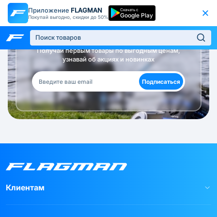
Приложение
FLAGMAN
Скачать с
Google Play
Покупай выгодно, скидки до 50%
Будь в курсе!
Получай первым товары по выгодным ценам,
узнавай об акциях и новинках
Подписаться
Клиентам