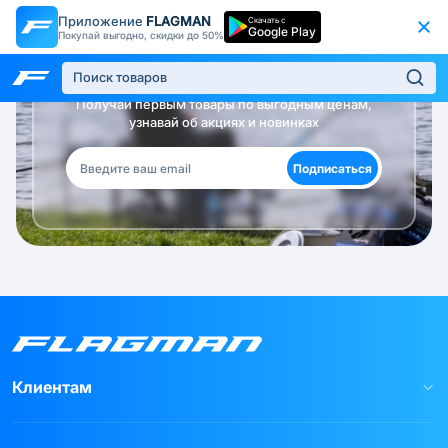
Приложение
FLAGMAN
Скачать с
Google Play
Покупай выгодно, скидки до 50%
Будь в курсе!
Получай первым товары по выгодным ценам,
узнавай об акциях и новинках
Подписаться
Клиентам