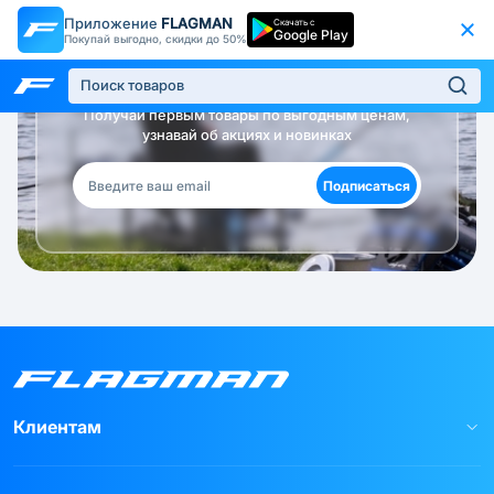
Приложение
FLAGMAN
Скачать с
Google Play
Покупай выгодно, скидки до 50%
Будь в курсе!
Получай первым товары по выгодным ценам,
узнавай об акциях и новинках
Подписаться
Клиентам