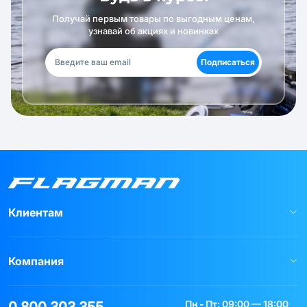
Получай первым товары по выгодным ценам,
узнавай об акциях и новинках
Подписаться
Клиентам
Компания
Пн - Пт: 09:00 — 18:00
0 800 303 355