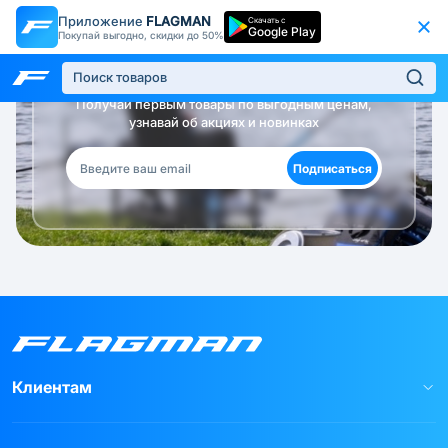
Приложение
FLAGMAN
Скачать с
Google Play
Покупай выгодно, скидки до 50%
Будь в курсе!
Получай первым товары по выгодным ценам,
узнавай об акциях и новинках
Подписаться
Клиентам