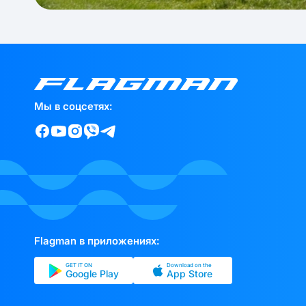
Мы в соцсетях:
Flagman в приложениях:
GET IT ON
Download on the
Google Play
App Store