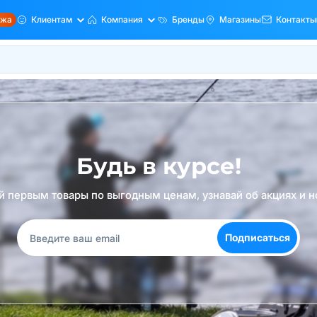
ажа
Клиентам
Компания
Бренды
Магазины
Контакты
Будь в курсе!
й первым товары по выгодным ценам, узнавай об акциях и н
Подписаться