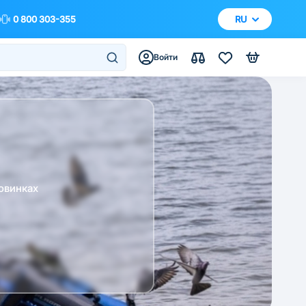
0 800 303-355
RU
Войти
овинках