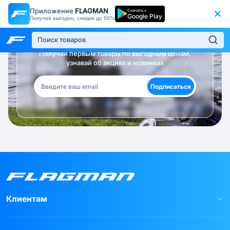
Приложение
FLAGMAN
Скачать с
Google Play
Покупай выгодно, скидки до 50%
Будь в курсе!
Получай первым товары по выгодным ценам,
узнавай об акциях и новинках
Подписаться
Клиентам