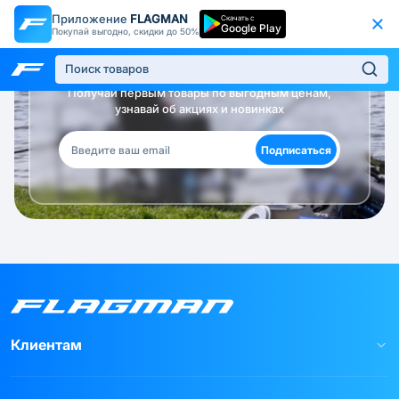
Приложение
FLAGMAN
Скачать с
Google Play
Покупай выгодно, скидки до 50%
Будь в курсе!
Получай первым товары по выгодным ценам,
узнавай об акциях и новинках
Подписаться
Клиентам