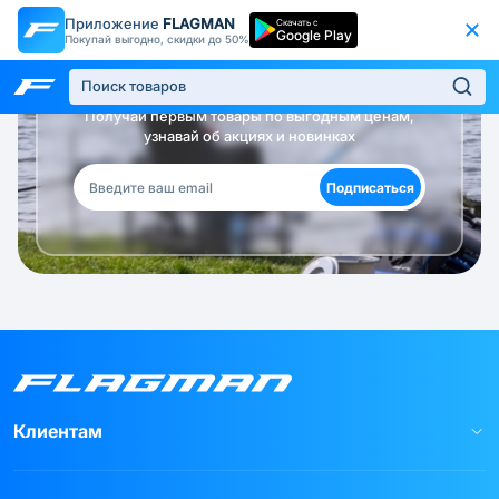
Приложение
FLAGMAN
Скачать с
Google Play
Покупай выгодно, скидки до 50%
Будь в курсе!
Получай первым товары по выгодным ценам,
узнавай об акциях и новинках
Подписаться
Клиентам