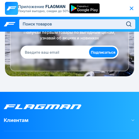
Приложение
FLAGMAN
Скачать с
Google Play
Покупай выгодно, скидки до 50%
Будь в курсе!
Получай первым товары по выгодным ценам,
узнавай об акциях и новинках
Подписаться
Клиентам