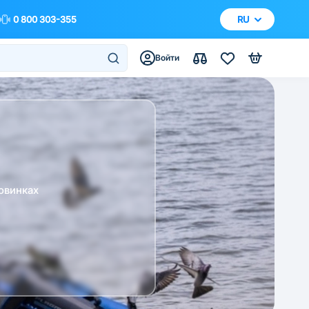
0 800 303-355
RU
Войти
овинках