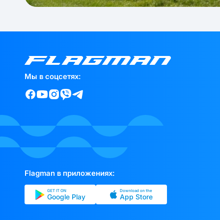
Мы в соцсетях:
Flagman в приложениях:
GET IT ON
Download on the
Google Play
App Store