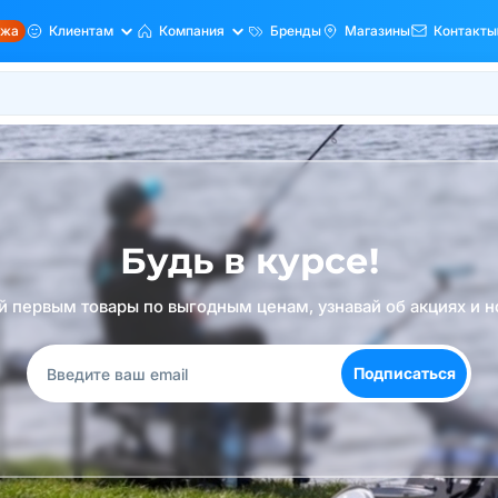
ажа
Клиентам
Компания
Бренды
Магазины
Контакты
Будь в курсе!
й первым товары по выгодным ценам, узнавай об акциях и н
Подписаться