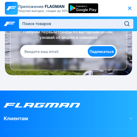
Приложение
FLAGMAN
Скачать с
Google Play
Покупай выгодно, скидки до 50%
Будь в курсе!
Получай первым товары по выгодным ценам,
узнавай об акциях и новинках
Подписаться
Клиентам