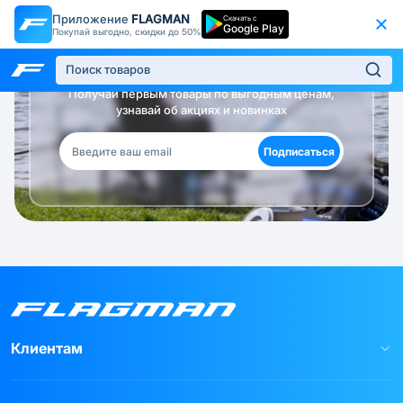
Приложение
FLAGMAN
Скачать с
Google Play
Покупай выгодно, скидки до 50%
Будь в курсе!
Получай первым товары по выгодным ценам,
узнавай об акциях и новинках
Подписаться
Клиентам