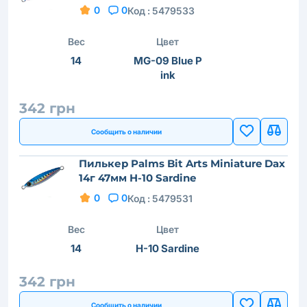
0
0
Код :
5479533
Вес
Цвет
14
MG-09 Blue P
ink
342 грн
Сообщить о наличии
Пилькер Palms Bit Arts Miniature Dax
14г 47мм H-10 Sardine
0
0
Код :
5479531
Вес
Цвет
14
H-10 Sardine
342 грн
Сообщить о наличии