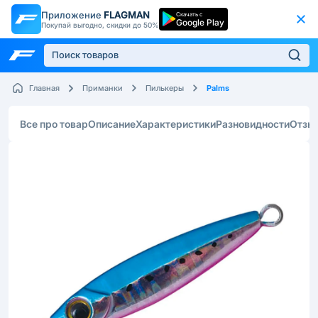
Приложение
FLAGMAN
Скачать с
Google Play
Покупай выгодно, скидки до 50%
Palms
Главная
Приманки
Пилькеры
Все про товар
Описание
Характеристики
Разновидности
Отзы