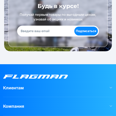
Будь в курсе!
Получай первым товары по выгодным ценам,
узнавай об акциях и новинках
Подписаться
Клиентам
Компания