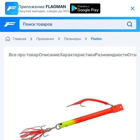
Приложение
FLAGMAN
Скачать с
Google Play
Покупай выгодно, скидки до 50%
Fladen
Главная
Приманки
Пилькеры
Все про товар
Описание
Характеристики
Разновидности
Отзы