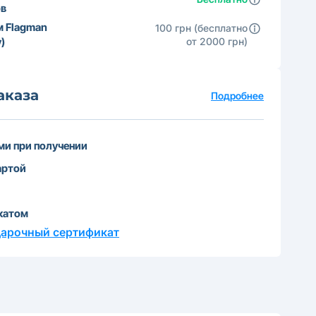
ов
м Flagman
100 грн (бесплатно
)
от 2000 грн)
аказа
Подробнее
и при получении
артой
катом
дарочный сертификат