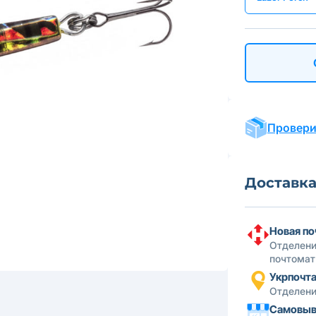
Провери
Доставк
Новая по
Отделени
почтомат
Укрпочт
Отделени
Самовыв