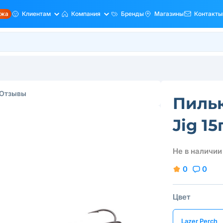
ажа
Клиентам
Компания
Бренды
Магазины
Контакты
Отзывы
Пильк
Jig 15
Не в наличии
0
0
Цвет
Lazer Perch