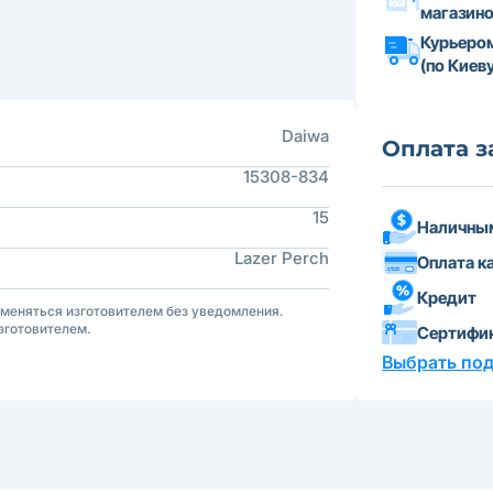
магазин
Курьеро
(по Киеву
Daiwa
Оплата з
15308-834
15
Наличным
Lazer Perch
Оплата к
Кредит
зменяться изготовителем без уведомления.
зготовителем.
Сертифи
Выбрать по