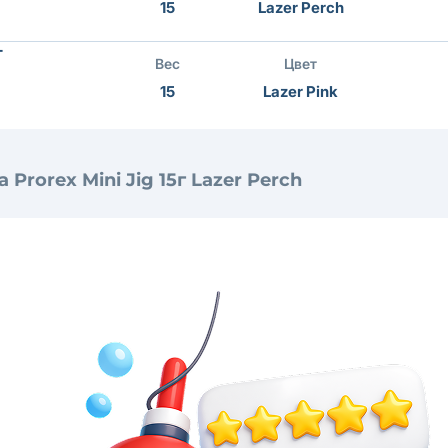
15
Lazer Perch
г
Вес
Цвет
15
Lazer Pink
Prorex Mini Jig 15г Lazer Perch