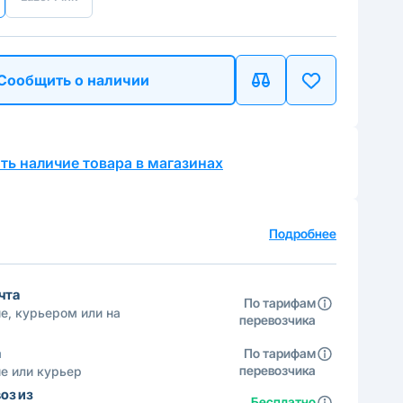
Сообщить о наличии
ть наличие товара в магазинах
а
Подробнее
чта
По тарифам
е, курьером или на
перевозчика
а
По тарифам
перевозчика
е или курьер
оз из
Бесплатно