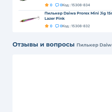
0
0
Код :
15308-834
Пилькер Daiwa Prorex Mini Jig 15
Lazer Pink
0
0
Код :
15308-832
Отзывы и вопросы
Пилькер Daiwa 