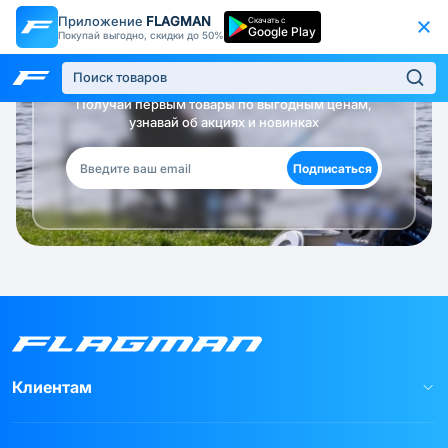
Приложение
FLAGMAN
Скачать с
Google Play
Покупай выгодно, скидки до 50%
Будь в курсе!
Получай первым товары по выгодным ценам,
узнавай об акциях и новинках
Подписаться
Клиентам