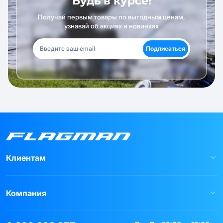
Будь в курсе!
Получай первым товары по выгодным ценам,
узнавай об акциях и новинках
Подписаться
Клиентам
Компания