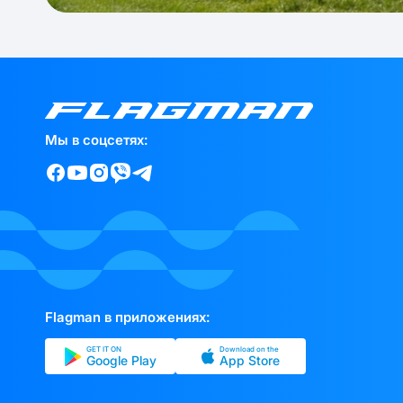
Мы в соцсетях:
Flagman в приложениях:
GET IT ON
Download on the
Google Play
App Store