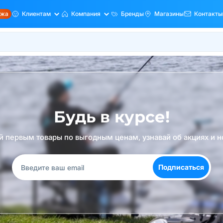
ажа
Клиентам
Компания
Бренды
Магазины
Контакты
Будь в курсе!
й первым товары по выгодным ценам, узнавай об акциях и н
Подписаться