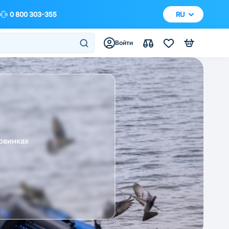
0 800 303-355
RU
Войти
овинках