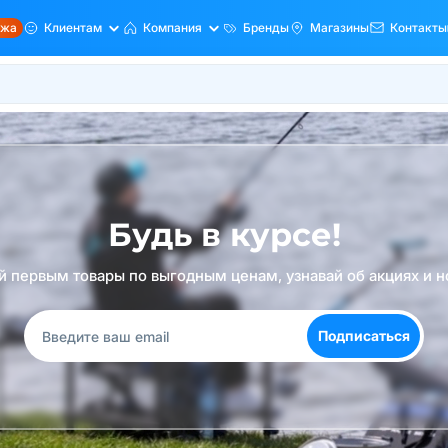
ажа
Клиентам
Компания
Бренды
Магазины
Контакты
Будь в курсе!
й первым товары по выгодным ценам, узнавай об акциях и н
Подписаться