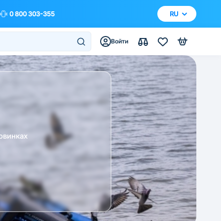
0 800 303-355
RU
Войти
овинках