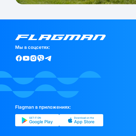
Мы в соцсетях:
Flagman в приложениях:
GET IT ON
Download on the
Google Play
App Store