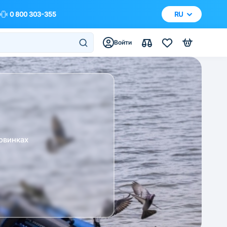
0 800 303-355
RU
Войти
овинках