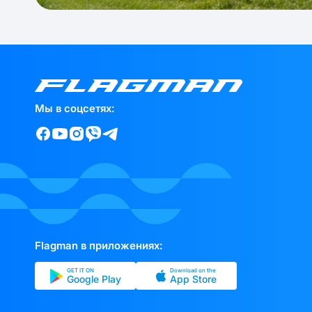
Мы в соцсетях:
Flagman в приложениях:
GET IT ON
Download on the
Google Play
App Store