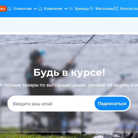
ажа
Клиентам
Компания
Бренды
Магазины
Контакты
Будь в курсе!
й первым товары по выгодным ценам, узнавай об акциях и н
Подписаться