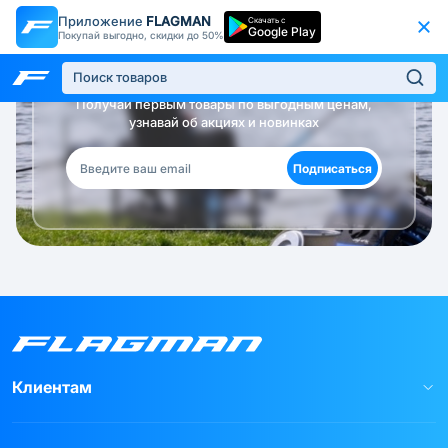
Приложение
FLAGMAN
Скачать с
Google Play
Покупай выгодно, скидки до 50%
Будь в курсе!
Получай первым товары по выгодным ценам,
узнавай об акциях и новинках
Подписаться
Клиентам