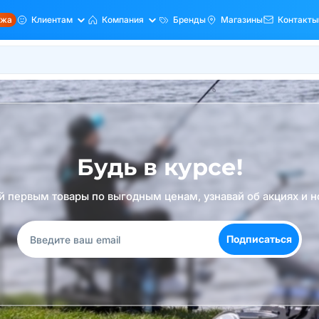
ажа
Клиентам
Компания
Бренды
Магазины
Контакты
Будь в курсе!
й первым товары по выгодным ценам, узнавай об акциях и н
Подписаться