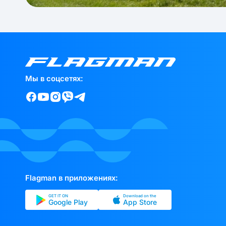
Мы в соцсетях:
Flagman в приложениях:
GET IT ON
Download on the
Google Play
App Store