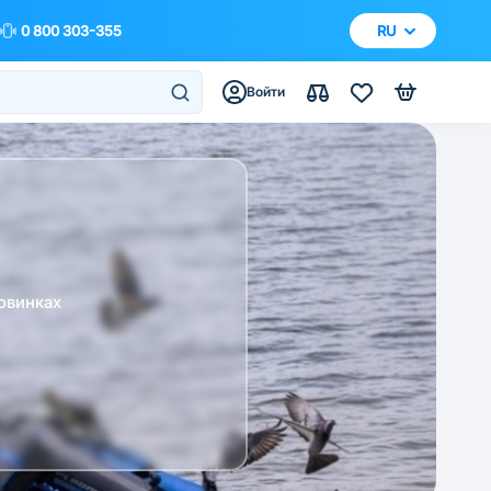
0 800 303-355
RU
Войти
овинках