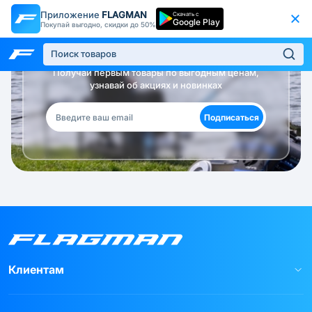
Приложение
FLAGMAN
Скачать с
Google Play
Покупай выгодно, скидки до 50%
Будь в курсе!
Получай первым товары по выгодным ценам,
узнавай об акциях и новинках
Подписаться
Клиентам